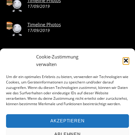
Timeline Photos
17/09/2019
Timeline Photos
17/09/2019
Cookie-Zustimmung
ABOUT THE LANDING THEME…
verwalten
The Landing theme is a one-page design WordPress theme
Um dir ein optimales Erlebnis zu bieten, verwenden wir Technologien wie
Cookies, um Geräteinformationen zu speichern und/oder darauf
that’s focused on getting your audience to follow-through
zuzugreifen. Wenn du diesen Technologien zustimmst, können wir Daten
with your call-to-action. Built to work seamlessly with our
wie das Surfverhalten oder eindeutige IDs auf dieser Website
drag & drop Builder plugin, it gives you the ability to
verarbeiten. Wenn du deine Zustimmung nicht erteilst oder zurückziehst,
können bestimmte Merkmale und Funktionen beeinträchtigt werden.
customize the look and feel of your content.
AKZEPTIEREN
Facebook
ABLEHNEN