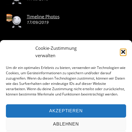
Timeline Photos
17/09/2019
Cookie-Zustimmung
ABOUT THE LANDING THEME…
verwalten
The Landing theme is a one-page design WordPress theme
Um dir ein optimales Erlebnis zu bieten, verwenden wir Technologien wie
Cookies, um Geräteinformationen zu speichern und/oder darauf
that’s focused on getting your audience to follow-through
zuzugreifen. Wenn du diesen Technologien zustimmst, können wir Daten
with your call-to-action. Built to work seamlessly with our
wie das Surfverhalten oder eindeutige IDs auf dieser Website
drag & drop Builder plugin, it gives you the ability to
verarbeiten. Wenn du deine Zustimmung nicht erteilst oder zurückziehst,
können bestimmte Merkmale und Funktionen beeinträchtigt werden.
customize the look and feel of your content.
AKZEPTIEREN
Facebook
ABLEHNEN