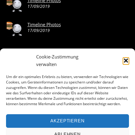
Timeline Photos
17/09/2019
Timeline Photos
17/09/2019
Cookie-Zustimmung
ABOUT THE LANDING THEME…
verwalten
The Landing theme is a one-page design WordPress theme
Um dir ein optimales Erlebnis zu bieten, verwenden wir Technologien wie
Cookies, um Geräteinformationen zu speichern und/oder darauf
that’s focused on getting your audience to follow-through
zuzugreifen. Wenn du diesen Technologien zustimmst, können wir Daten
with your call-to-action. Built to work seamlessly with our
wie das Surfverhalten oder eindeutige IDs auf dieser Website
drag & drop Builder plugin, it gives you the ability to
verarbeiten. Wenn du deine Zustimmung nicht erteilst oder zurückziehst,
können bestimmte Merkmale und Funktionen beeinträchtigt werden.
customize the look and feel of your content.
AKZEPTIEREN
Facebook
ABLEHNEN