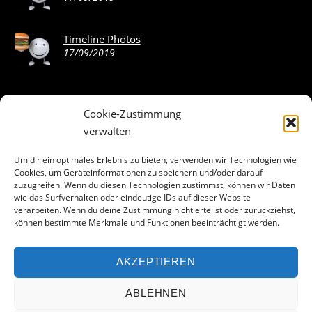
Timeline Photos
17/09/2019
Cookie-Zustimmung
ABOUT THE LANDING THEME…
verwalten
The Landing theme is a one-page design WordPress theme
Um dir ein optimales Erlebnis zu bieten, verwenden wir Technologien wie
Cookies, um Geräteinformationen zu speichern und/oder darauf
that’s focused on getting your audience to follow-through
zuzugreifen. Wenn du diesen Technologien zustimmst, können wir Daten
with your call-to-action. Built to work seamlessly with our
wie das Surfverhalten oder eindeutige IDs auf dieser Website
drag & drop Builder plugin, it gives you the ability to
verarbeiten. Wenn du deine Zustimmung nicht erteilst oder zurückziehst,
können bestimmte Merkmale und Funktionen beeinträchtigt werden.
customize the look and feel of your content.
AKZEPTIEREN
Facebook
ABLEHNEN