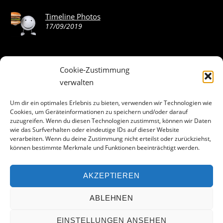
Timeline Photos
17/09/2019
Cookie-Zustimmung
ABOUT THE LANDING THEME…
verwalten
The Landing theme is a one-page design WordPress theme
Um dir ein optimales Erlebnis zu bieten, verwenden wir Technologien wie
Cookies, um Geräteinformationen zu speichern und/oder darauf
that’s focused on getting your audience to follow-through
zuzugreifen. Wenn du diesen Technologien zustimmst, können wir Daten
with your call-to-action. Built to work seamlessly with our
wie das Surfverhalten oder eindeutige IDs auf dieser Website
drag & drop Builder plugin, it gives you the ability to
verarbeiten. Wenn du deine Zustimmung nicht erteilst oder zurückziehst,
können bestimmte Merkmale und Funktionen beeinträchtigt werden.
customize the look and feel of your content.
AKZEPTIEREN
Facebook
ABLEHNEN
EINSTELLUNGEN ANSEHEN