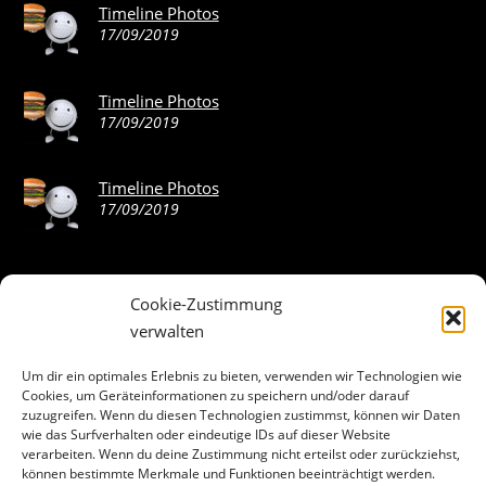
Timeline Photos
17/09/2019
Timeline Photos
17/09/2019
Timeline Photos
17/09/2019
Cookie-Zustimmung
ABOUT THE LANDING THEME…
verwalten
The Landing theme is a one-page design WordPress theme
Um dir ein optimales Erlebnis zu bieten, verwenden wir Technologien wie
Cookies, um Geräteinformationen zu speichern und/oder darauf
that’s focused on getting your audience to follow-through
zuzugreifen. Wenn du diesen Technologien zustimmst, können wir Daten
with your call-to-action. Built to work seamlessly with our
wie das Surfverhalten oder eindeutige IDs auf dieser Website
drag & drop Builder plugin, it gives you the ability to
verarbeiten. Wenn du deine Zustimmung nicht erteilst oder zurückziehst,
können bestimmte Merkmale und Funktionen beeinträchtigt werden.
customize the look and feel of your content.