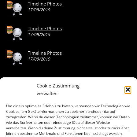
Timeline Photos
17/09/2019
Timeline Photos
17/09/2019
Timeline Photos
17/09/2019
Cookie-Zustimmung
ABOUT THE LANDING THEME…
verwalten
The Landing theme is a one-page design WordPress theme
Um dir ein optimales Erlebnis zu bieten, verwenden wir Technologien wie
Cookies, um Geräteinformationen zu speichern und/oder darauf
that’s focused on getting your audience to follow-through
zuzugreifen. Wenn du diesen Technologien zustimmst, können wir Daten
with your call-to-action. Built to work seamlessly with our
wie das Surfverhalten oder eindeutige IDs auf dieser Website
drag & drop Builder plugin, it gives you the ability to
verarbeiten. Wenn du deine Zustimmung nicht erteilst oder zurückziehst,
können bestimmte Merkmale und Funktionen beeinträchtigt werden.
customize the look and feel of your content.