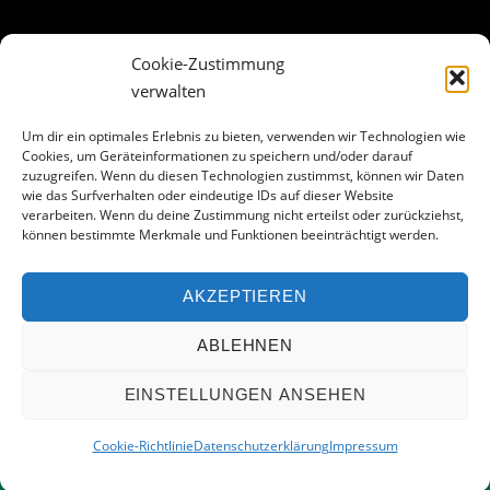
Cookie-Zustimmung
ABOUT THE LANDING THEME…
verwalten
The Landing theme is a one-page design WordPress theme
Um dir ein optimales Erlebnis zu bieten, verwenden wir Technologien wie
Cookies, um Geräteinformationen zu speichern und/oder darauf
that’s focused on getting your audience to follow-through
zuzugreifen. Wenn du diesen Technologien zustimmst, können wir Daten
with your call-to-action. Built to work seamlessly with our
wie das Surfverhalten oder eindeutige IDs auf dieser Website
drag & drop Builder plugin, it gives you the ability to
verarbeiten. Wenn du deine Zustimmung nicht erteilst oder zurückziehst,
können bestimmte Merkmale und Funktionen beeinträchtigt werden.
customize the look and feel of your content.
AKZEPTIEREN
Facebook
ABLEHNEN
EINSTELLUNGEN ANSEHEN
©
FGC Restaurant
2026
Cookie-Richtlinie
Datenschutzerklärung
Impressum
Powered by
WordPress
•
Themify WordPress Themes