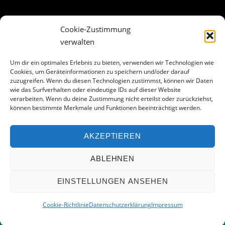
Cookie-Zustimmung
ABOUT THE LANDING THEME…
verwalten
The Landing theme is a one-page design WordPress theme
Um dir ein optimales Erlebnis zu bieten, verwenden wir Technologien wie
Cookies, um Geräteinformationen zu speichern und/oder darauf
that’s focused on getting your audience to follow-through
zuzugreifen. Wenn du diesen Technologien zustimmst, können wir Daten
with your call-to-action. Built to work seamlessly with our
wie das Surfverhalten oder eindeutige IDs auf dieser Website
drag & drop Builder plugin, it gives you the ability to
verarbeiten. Wenn du deine Zustimmung nicht erteilst oder zurückziehst,
können bestimmte Merkmale und Funktionen beeinträchtigt werden.
customize the look and feel of your content.
AKZEPTIEREN
Facebook
ABLEHNEN
EINSTELLUNGEN ANSEHEN
©
FGC Restaurant
2026
Cookie-Richtlinie
Datenschutzerklärung
Impressum
Powered by
WordPress
•
Themify WordPress Themes