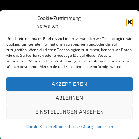
Cookie-Zustimmung
ABOUT THE LANDING THEME…
verwalten
The Landing theme is a one-page design WordPress theme
Um dir ein optimales Erlebnis zu bieten, verwenden wir Technologien wie
Cookies, um Geräteinformationen zu speichern und/oder darauf
that’s focused on getting your audience to follow-through
zuzugreifen. Wenn du diesen Technologien zustimmst, können wir Daten
with your call-to-action. Built to work seamlessly with our
wie das Surfverhalten oder eindeutige IDs auf dieser Website
drag & drop Builder plugin, it gives you the ability to
verarbeiten. Wenn du deine Zustimmung nicht erteilst oder zurückziehst,
können bestimmte Merkmale und Funktionen beeinträchtigt werden.
customize the look and feel of your content.
AKZEPTIEREN
Facebook
ABLEHNEN
EINSTELLUNGEN ANSEHEN
©
FGC Restaurant
2026
Cookie-Richtlinie
Datenschutzerklärung
Impressum
Powered by
WordPress
•
Themify WordPress Themes